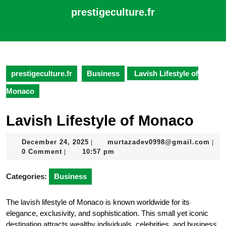
Skip
prestigeculture.fr
to
content
Open
Skip
Button
to
content
prestigeculture.fr
Business
Lavish Lifestyle of
Monaco
Lavish Lifestyle of Monaco
December
mur
December 24, 2025
murtazadev0998@gmail.com
|
|
24,
0 Comment
10:57 pm
|
2025
Categories:
Business
The lavish lifestyle of Monaco is known worldwide for its
elegance, exclusivity, and sophistication. This small yet iconic
destination attracts wealthy individuals, celebrities, and business