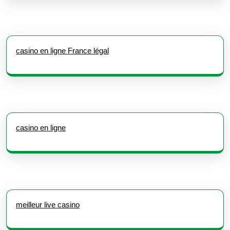
casino en ligne France légal
casino en ligne
meilleur live casino