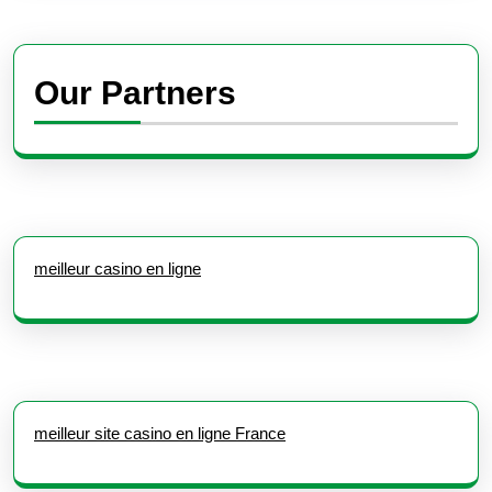
Our Partners
meilleur casino en ligne
meilleur site casino en ligne France