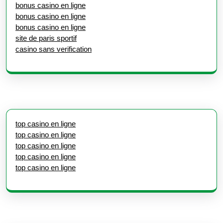
bonus casino en ligne
bonus casino en ligne
bonus casino en ligne
site de paris sportif
casino sans verification
top casino en ligne
top casino en ligne
top casino en ligne
top casino en ligne
top casino en ligne