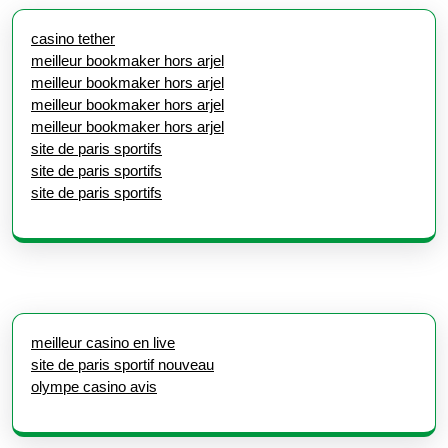
casino tether
meilleur bookmaker hors arjel
meilleur bookmaker hors arjel
meilleur bookmaker hors arjel
meilleur bookmaker hors arjel
site de paris sportifs
site de paris sportifs
site de paris sportifs
meilleur casino en live
site de paris sportif nouveau
olympe casino avis