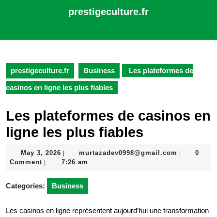
Skip
prestigeculture.fr
to
content
Open
Skip
Button
to
content
prestigeculture.fr
Business
Les plateformes de
casinos en ligne les plus fiables
Les plateformes de casinos en
ligne les plus fiables
May
murtazade
May 3, 2026
murtazadev0998@gmail.com
0
|
|
3,
Comment
7:26 am
|
2026
Categories:
Business
Les casinos en ligne représentent aujourd’hui une transformation