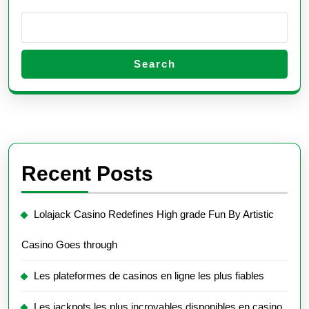
Search
Recent Posts
Lolajack Casino Redefines High grade Fun By Artistic
Casino Goes through
Les plateformes de casinos en ligne les plus fiables
Les jackpots les plus incroyables disponibles en casino