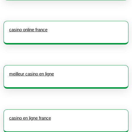
casino online france
meilleur casino en ligne
casino en ligne france