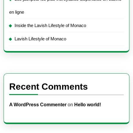
en ligne
Inside the Lavish Lifestyle of Monaco
Lavish Lifestyle of Monaco
Recent Comments
A WordPress Commenter
on
Hello world!