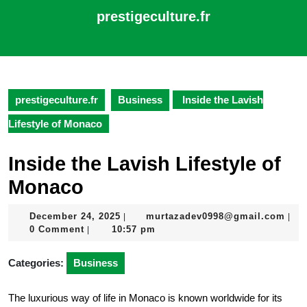
Skip
prestigeculture.fr
to
content
Open
Skip
Button
to
content
prestigeculture.fr
Business
Inside the Lavish
Lifestyle of Monaco
Inside the Lavish Lifestyle of
Monaco
December
mur
December 24, 2025
murtazadev0998@gmail.com
|
|
24,
0 Comment
10:57 pm
|
2025
Categories:
Business
The luxurious way of life in Monaco is known worldwide for its